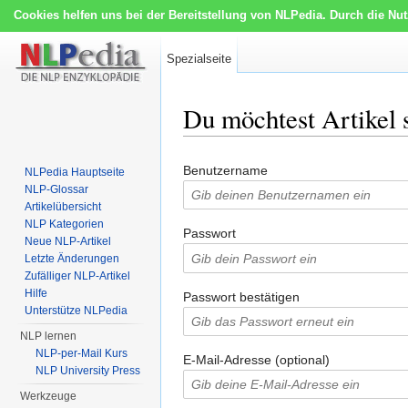
Cookies helfen uns bei der Bereitstellung von NLPedia. Durch die Nu
Spezialseite
Du möchtest Artikel 
Wechseln zu:
Navigation
,
Suche
Benutzername
NLPedia Hauptseite
NLP-Glossar
Artikelübersicht
NLP Kategorien
Passwort
Neue NLP-Artikel
Letzte Änderungen
Zufälliger NLP-Artikel
Hilfe
Passwort bestätigen
Unterstütze NLPedia
NLP lernen
NLP-per-Mail Kurs
E-Mail-Adresse (optional)
NLP University Press
Werkzeuge