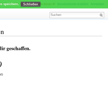
es speichern.
16.73.217.179
Diskussionsseite dieser IP
Benutzerkonto erstellen
Anmelden
en
ir geschaffen.
9
en