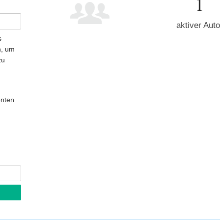
1
aktiver Auto
s
n, um
zu
onten
d