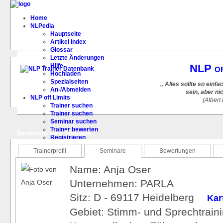
Home
NLPedia
Hauptseite
Artikel Index
Glossar
Letzte Änderungen
Hilfe
NLP of
Hochladen
Spezialseiten
„ Alles sollte so ein
An-/Abmelden
sein, aber ni
NLP off Limits
(Albert
Trainer suchen
Trainer suchen
Seminar suchen
Trainer bewerten
Seminare des Trainers
Registrieren
FAQ
Trainerprofil
Seminare
Bewertungen
Name: Anja Oser
Unternehmen: PARLA
Sitz: D - 69117 Heidelberg
Kar
Gebiet: Stimm- und Sprechtraini