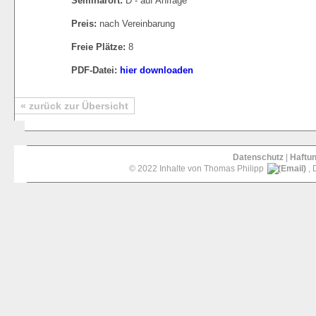
Seminarort:
D - auf Anfrage
Preis:
nach Vereinbarung
Freie Plätze:
8
PDF-Datei:
hier downloaden
« zurück zur Übersicht
Datenschutz
|
Haftu
© 2022 Inhalte von Thomas Philipp
, 