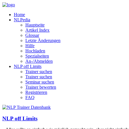
Home
NLPedia
Hauptseite
Artikel Index
Glossar
Letzte Änderungen
Hilfe
Hochladen
Spezialseiten
An-/Abmelden
NLP off Limits
Trainer suchen
Trainer suchen
Seminar suchen
Trainer bewerten
Registrieren
FAQ
NLP off Limits