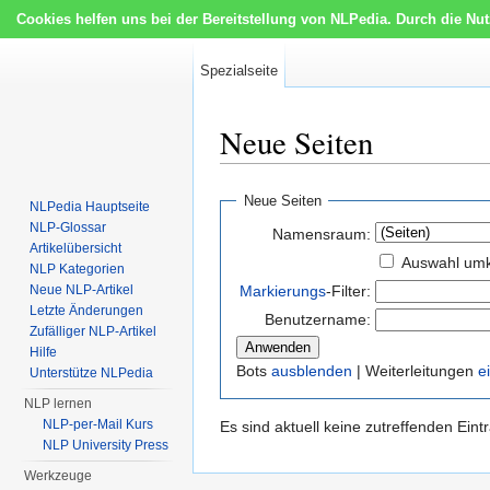
Cookies helfen uns bei der Bereitstellung von NLPedia. Durch die Nu
Spezialseite
Neue Seiten
Wechseln zu:
Navigation
,
Suche
Neue Seiten
NLPedia Hauptseite
NLP-Glossar
Namensraum:
Artikelübersicht
Auswahl um
NLP Kategorien
Neue NLP-Artikel
Markierungs
-Filter:
Letzte Änderungen
Benutzername:
Zufälliger NLP-Artikel
Hilfe
Bots
ausblenden
| Weiterleitungen
e
Unterstütze NLPedia
NLP lernen
NLP-per-Mail Kurs
Es sind aktuell keine zutreffenden Ein
NLP University Press
Werkzeuge