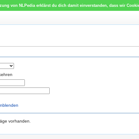
tzung von NLPedia erklärst du dich damit einverstanden, dass wir Cooki
kehren
inblenden
träge vorhanden.