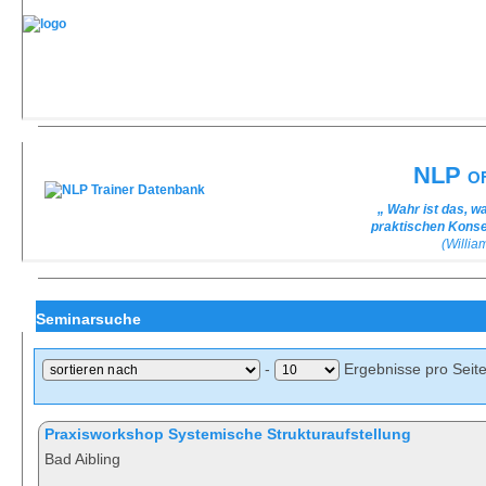
NLP of
„ Wahr ist das, w
praktischen Kons
(Willi
Seminarsuche
-
Ergebnisse pro Seit
Praxisworkshop Systemische Strukturaufstellung
Bad Aibling