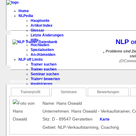
Home
NLPedia
Hauptseite
Artikel Index
Glossar
Letzte Änderungen
Hilfe
NLP of
Hochladen
Spezialseiten
„ Probleme sind Zi
An-/Abmelden
ste
NLP off Limits
(O'Conno
Trainer suchen
Trainer suchen
Seminar suchen
Trainer bewerten
Seminare des Trainers
Registrieren
FAQ
Trainerprofil
Seminare
Bewertungen
Name: Hans Oswald
Unternehmen: Hans Oswald - Verkaufstrainer, 
Sitz: D - 89547 Gerstetten
Karte
Gebiet: NLP-Verkaufstarining, Coaching