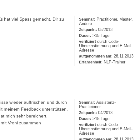
Es hat viel Spass gemacht, Dir zu
Practitioner, Master,
Seminar:
Andere
05/2013
Zeitpunkt:
>15 Tage
Dauer:
durch Code-
verifiziert
Übereinstimmung und E-Mail-
Adresse
28.11.2013
aufgenommen am:
NLP-Trainer
Erfahrenheit:
nisse wieder auffrischen und durch
Assistenz-
Seminar:
Practicioner
it meinem Feedback unterstützen.
04/2013
Zeitpunkt:
at mich sehr bereichert.
>15 Tage
Dauer:
et mit Vroni zusammen
durch Code-
verifiziert
Übereinstimmung und E-Mail-
Adresse
28.11.2013
aufgenommen am: