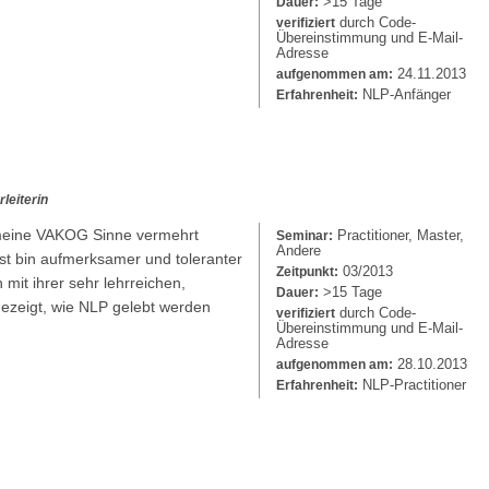
>15 Tage
Dauer:
durch Code-
verifiziert
Übereinstimmung und E-Mail-
Adresse
24.11.2013
aufgenommen am:
NLP-Anfänger
Erfahrenheit:
leiterin
 meine VAKOG Sinne vermehrt
Practitioner, Master,
Seminar:
Andere
lbst bin aufmerksamer und toleranter
03/2013
Zeitpunkt:
mit ihrer sehr lehrreichen,
>15 Tage
Dauer:
gezeigt, wie NLP gelebt werden
durch Code-
verifiziert
Übereinstimmung und E-Mail-
Adresse
28.10.2013
aufgenommen am:
NLP-Practitioner
Erfahrenheit: