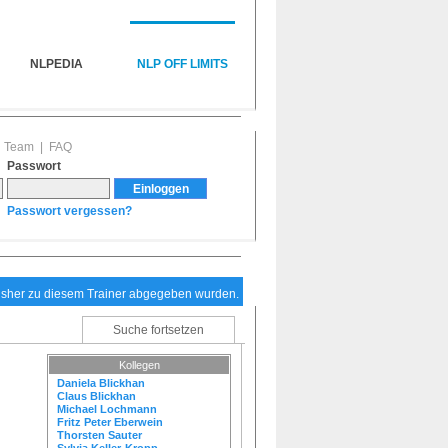
NLPEDIA
NLP OFF LIMITS
|
Team
|
FAQ
Passwort
Passwort vergessen?
bisher zu diesem Trainer abgegeben wurden.
Suche fortsetzen
Kollegen
Daniela Blickhan
Claus Blickhan
Michael Lochmann
Fritz Peter Eberwein
Thorsten Sauter