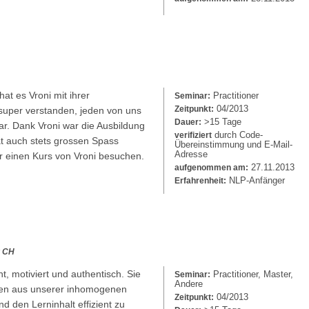
t es Vroni mit ihrer
Practitioner
Seminar:
04/2013
Zeitpunkt:
super verstanden, jeden von uns
>15 Tage
Dauer:
ar. Dank Vroni war die Ausbildung
durch Code-
verifiziert
at auch stets grossen Spass
Übereinstimmung und E-Mail-
Adresse
r einen Kurs von Vroni besuchen.
27.11.2013
aufgenommen am:
NLP-Anfänger
Erfahrenheit:
r CH
t, motiviert und authentisch. Sie
Practitioner, Master,
Seminar:
Andere
lnen aus unserer inhomogenen
04/2013
Zeitpunkt:
d den Lerninhalt effizient zu