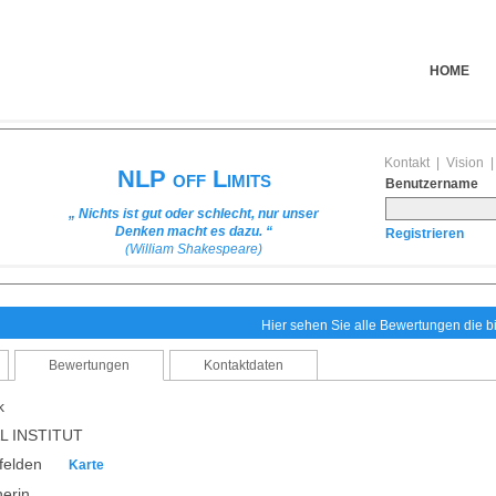
HOME
Kontakt
|
Vision
NLP off Limits
Benutzername
„ Nichts ist gut oder schlecht, nur unser
Denken macht es dazu. “
Registrieren
(William Shakespeare)
Hier sehen Sie alle Bewertungen die 
Bewertungen
Kontaktdaten
k
L INSTITUT
nfelden
Karte
nerin