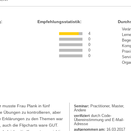
g:
Empfehlungsstatistik:
Durchs
Verä
4
Lern
0
Bege
0
Komp
0
Prax
0
Serv
Organ
 musste Frau Plank in fünf
Practitioner, Master,
Seminar:
Andere
 Übungen zu kontrollieren, aber
durch Code-
verifiziert
 Die Erklärungen zu den Themen war
Übereinstimmung und E-Mail-
Adresse
, auch die Flipcharts ware GUT.
16.03.2017
aufgenommen am: