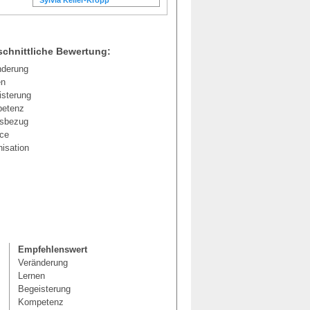
Sylvia Keller-Kropp
Joerg Feuerborn
Volker Kauffmann
Ursula Ross
Ralf Möller
chnittliche Bewertung:
nderung
en
isterung
etenz
isbezug
ice
isation
Empfehlenswert
Veränderung
Lernen
Begeisterung
Kompetenz