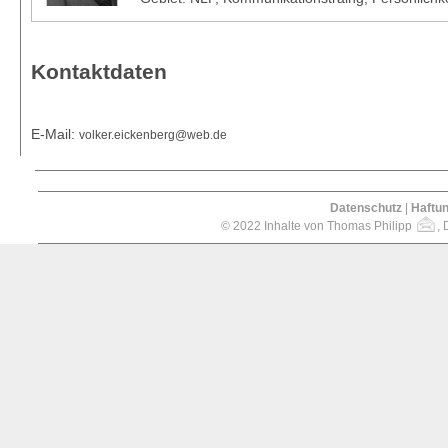
Kontaktdaten
E-Mail:
volk
er
.eick
e
nber
g@
w
e
b
.d
e
Datenschutz
|
Haftu
© 2022 Inhalte von Thomas Philipp
, 