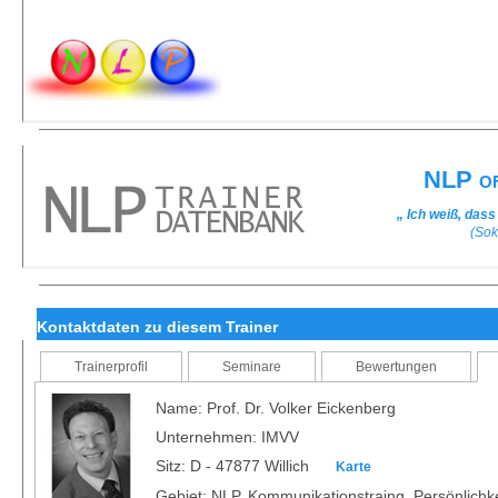
NLP of
„ Ich weiß, dass
(Sok
Kontaktdaten zu diesem Trainer
Trainerprofil
Seminare
Bewertungen
Name: Prof. Dr. Volker Eickenberg
Unternehmen: IMVV
Sitz: D - 47877 Willich
Karte
Gebiet: NLP, Kommunikationstraing, Persönlichke