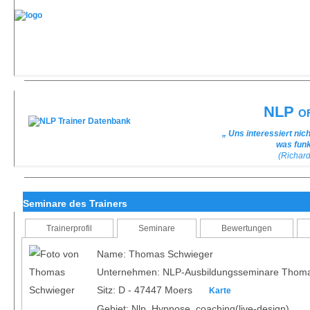
NLP of
„ Uns interessiert nic
was funk
(Richar
Seminare des Trainers
Trainerprofil
Seminare
Bewertungen
Name: Thomas Schwieger
Unternehmen: NLP-Ausbildungsseminare Thom
Sitz: D - 47447 Moers
Karte
Gebiet: Nlp, Hypnose, coaching(live-design)