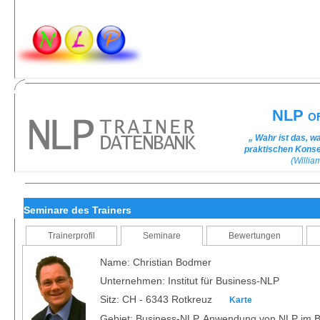
NLP of
„ Wahr ist das, w
praktischen Kons
(Willi
Seminare des Trainers
Trainerprofil
Seminare
Bewertungen
Name: Christian Bodmer
Unternehmen: Institut für Business-NLP
Sitz: CH - 6343 Rotkreuz
Karte
Gebiet: Business-NLP, Anwendung von NLP im B