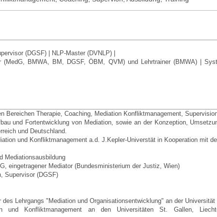
pervisor (DGSF) | NLP-Master (DVNLP) |
iator (MedG, BMWA, BM, DGSF, ÖBM, QVM) und Lehrtrainer (BMWA) | Syste
den Bereichen Therapie, Coaching, Mediation Konfliktmanagement, Supervision
fbau und Fortentwicklung von Mediation, sowie an der Konzeption, Umsetzu
rreich und Deutschland.
ation und Konfliktmanagement a.d. J.Kepler-Universtät in Kooperation mit de
nd Mediationsausbildung
dG, eingetragener Mediator (Bundesministerium der Justiz, Wien)
, Supervisor (DGSF)
r des Lehrgangs "Mediation und Organisationsentwicklung" an der Universität
ion und Konfliktmanagement an den Universitäten St. Gallen, Liech