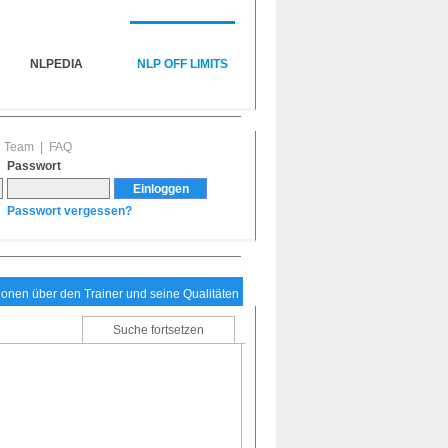
NLPEDIA
NLP OFF LIMITS
|
Team
|
FAQ
Passwort
Passwort vergessen?
tionen über den Trainer und seine Qualitäten
Suche fortsetzen