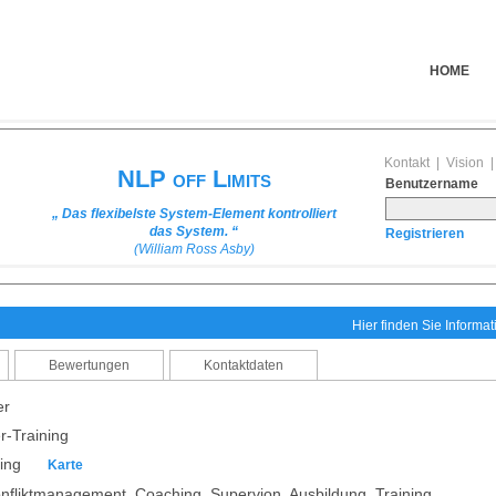
HOME
Kontakt
|
Vision
NLP off Limits
Benutzername
„ Das flexibelste System-Element kontrolliert
das System. “
Registrieren
(William Ross Asby)
Hier finden Sie Informa
Bewertungen
Kontaktdaten
er
r-Training
ding
Karte
onfliktmanagement, Coaching, Supervion, Ausbildung, Training