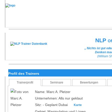
NLP of
„ Nichts ist gut od
Denken mach
(William 
Profil des Trainers
Trainerprofil
Seminare
Bewertungen
Name: Marc A. Pletzer
Unternehmen: Alls nur geklaut
Sitz: - Geplant Dubai
Karte
Gebiet: Manipulation und Lügen