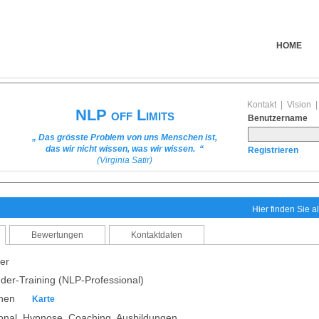
HOME
Kontakt
|
Vision
NLP off Limits
Benutzername
„ Das grösste Problem von uns Menschen ist,
das wir nicht wissen, was wir wissen. “
Registrieren
(Virginia Satir)
Hier finden Sie al
Bewertungen
Kontaktdaten
er
er-Training (NLP-Professional)
chen
Karte
onal, Hypnose, Coaching, Ausbildungen