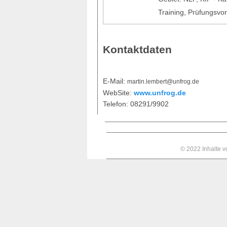
Training, Prüfungsvo
Kontaktdaten
E-Mail:
m
ar
tin
.le
mbert
@unf
r
o
g.d
e
WebSite:
www.unfrog.de
Telefon: 08291/9902
© 2022 Inhalte 