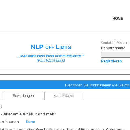
HOME
Kontakt
|
Vision
NLP off Limits
Benutzername
„ Man kann nicht nicht kommunizieren. “
(Paul Watzlawick)
Registrieren
Hier finden Sie Informationen wie Sie mi
Bewertungen
Kontaktdaten
t
 - Akademie für NLP und mehr
marshausen
Karte
atathym imaginative Psychotherapie, Transaktionsanalyse, Autogenes