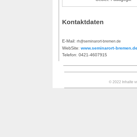
Kontaktdaten
E-Mail:
rh@s
emina
ror
t
-brem
en.
de
WebSite:
www.seminarort-bremen.d
Telefon: 0421-4607915
© 2022 Inhalte 