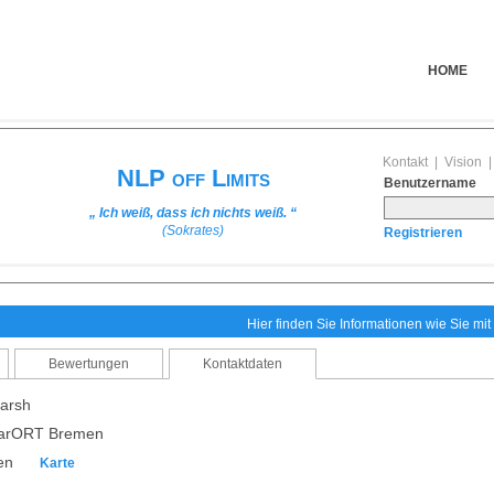
HOME
Kontakt
|
Vision
NLP off Limits
Benutzername
„ Ich weiß, dass ich nichts weiß. “
(Sokrates)
Registrieren
Hier finden Sie Informationen wie Sie mi
Bewertungen
Kontaktdaten
arsh
narORT Bremen
men
Karte