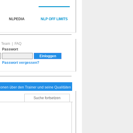
NLPEDIA
NLP OFF LIMITS
|
Team
|
FAQ
Passwort
Passwort vergessen?
tionen über den Trainer und seine Qualitäten
Suche fortsetzen