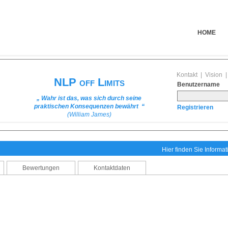
HOME
Kontakt
|
Vision
NLP off Limits
Benutzername
„ Wahr ist das, was sich durch seine
praktischen Konsequenzen bewährt “
Registrieren
(William James)
Hier finden Sie Informa
Bewertungen
Kontaktdaten