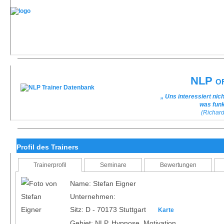
NLP of
„ Uns interessiert nic
was funk
(Richar
Profil des Trainers
Trainerprofil
Seminare
Bewertungen
Name: Stefan Eigner
Unternehmen:
Sitz: D - 70173 Stuttgart
Karte
Gebiet: NLP, Hypnose, Motivation,...