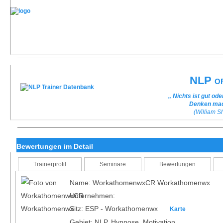
NLP of
„ Nichts ist gut od
Denken mach
(William 
Bewertungen im Detail
Trainerprofil
Seminare
Bewertungen
Name: WorkathomenwxCR Workathomenwx
Unternehmen:
Sitz: ESP - Workathomenwx
Karte
Gebiet: NLP, Hypnose, Motivation,...