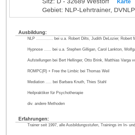
Sitz: D - 32689 Westorf
Karte
Gebiet: NLP-Lehrtrainer, DVNL
Ausbildung:
NLP .............. bei u.a. Robert Dilts, Judith DeLozier, Robe
Hypnose ...... bei u.a. Stephen Gilligan, Carol Lankton, Wolf
Aufstellungen bei Bert Hellinger, Otto Brink, Matthias Varga v
ROMPC(R) + Free the Limbic bei Thomas Weil
Mediation ..... bei Barbara Knuth, Thies Stahl
Heilpraktiker für Psychotherapie
div. andere Methoden
Erfahrungen:
Trainer seit 1997, alle Ausbildungsstufen, Trainings im In- un