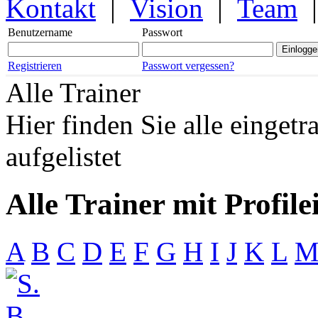
Kontakt
|
Vision
|
Team
Benutzername
Passwort
Registrieren
Passwort vergessen?
Alle Trainer
Hier finden Sie alle eingetr
aufgelistet
Alle Trainer mit Profile
A
B
C
D
E
F
G
H
I
J
K
L