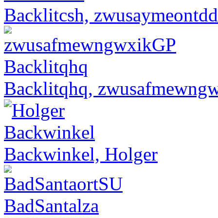
Backlitcsh, zwusaymeontd
Backlitqhq, zwusafmewng
Backwinkel, Holger