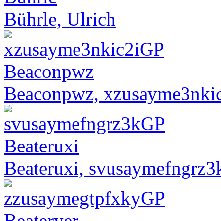
Bührle, Ulrich
Beaconpwz, xzusayme3nki
Beateruxi, svusaymefngrz