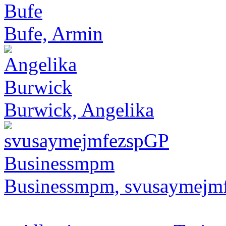
Bufe, Armin
Burwick, Angelika
Businessmpm, svusaymejm