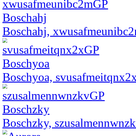
Boschahj, xwusafmeunibc
Boschyoa, svusafmeitqnx2
Boschzky, szusalmennwnz