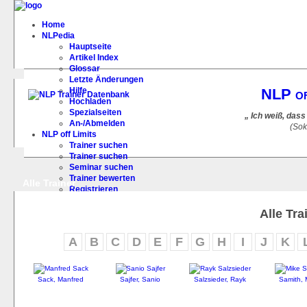
Home
NLPedia
Hauptseite
Artikel Index
Glossar
Letzte Änderungen
Hilfe
NLP of
Hochladen
Spezialseiten
„ Ich weiß, dass
An-/Abmelden
(Sok
NLP off Limits
Trainer suchen
Trainer suchen
Seminar suchen
Trainer bewerten
Alle Trainer
Registrieren
FAQ
Alle Tra
A
B
C
D
E
F
G
H
I
J
K
Sack, Manfred
Sajfer, Sanio
Salzsieder, Rayk
Samith, 