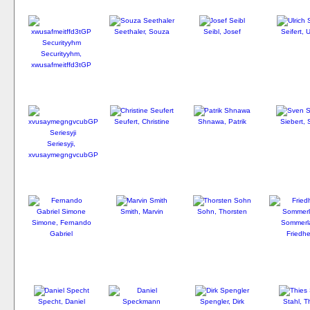
Seethaler, Souza
Seibl, Josef
Seifert, U
Securityyhm,
xwusafmeitffd3tGP
Seufert, Christine
Shnawa, Patrik
Siebert,
Seriesyji,
xvusaymegngvcubGP
Smith, Marvin
Sohn, Thorsten
Simone, Fernando
Sommerl
Gabriel
Friedh
Specht, Daniel
Spengler, Dirk
Stahl, T