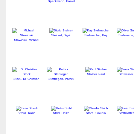
Speckmann, Daniel
Steinert, Sigrid
Stellmacher, Kay
Stelzmann,
Stawinski, Michael
Stoiber, Paul
Stowasser,
Stock, Dr. Christian
Stoffregen, Patrick
Streuli, Karin
Stribl, Heiko
Strich, Claudia
Strittmatter