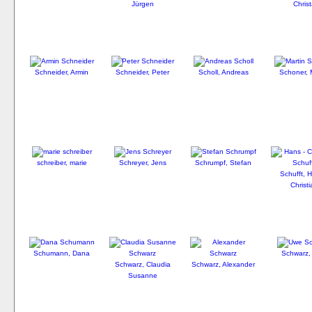
Jürgen
Chris
Schneider, Armin
Schneider, Peter
Scholl, Andreas
Schoner, 
schreiber, marie
Schreyer, Jens
Schrumpf, Stefan
Schufft, 
Christ
Schumann, Dana
Schwarz,
Schwarz, Claudia
Schwarz, Alexander
Susanne