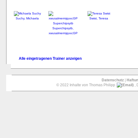
Suchy, Michaela
Swist, Teresa
Superchipsytb,
xwusalmermjqxxcGP
Alle eingetragenen Trainer anzeigen
Datenschutz
|
Haftu
© 2022 Inhalte von Thomas Philipp
, 