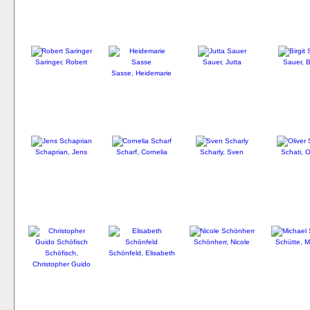
Saringer, Robert
Sauer, Jutta
Sauer, Bi
Sasse, Heidemarie
Schaprian, Jens
Scharf, Cornelia
Scharly, Sven
Schati, O
Schönherr, Nicole
Schütte, M
Schöfisch,
Schönfeld, Elisabeth
Christopher Guido