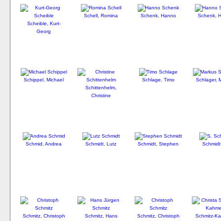
Schell, Romina
Schenk, Hanno
Schenk, 
Scheible, Kurt-
Georg
Schippel, Michael
Schlage, Timo
Schlager, 
Schittenhelm,
Christine
Schmid, Andrea
Schmidt, Lutz
Schmidt, Stephen
Schmidt
Schmitz, Christoph
Schmitz, Hans
Schmitz, Christoph
Schmitz-K